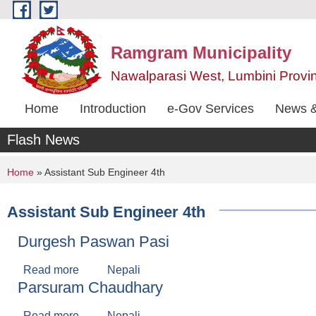
Skip to main content
Ramgram Municipality
Nawalparasi West, Lumbini Provi
Home
Introduction
e-Gov Services
News &
Flash News
You are here
Home
» Assistant Sub Engineer 4th
Assistant Sub Engineer 4th
Durgesh Paswan Pasi
Read more
about Durgesh Paswan Pasi
Nepali
Parsuram Chaudhary
Read more
about Parsuram Chaudhary
Nepali