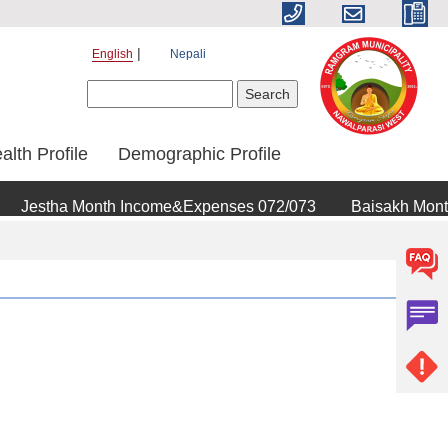
English
Nepali
Search form
Search
alth Profile
Demographic Profile
Jestha Month Income&Expenses 072/073
Baisakh Month