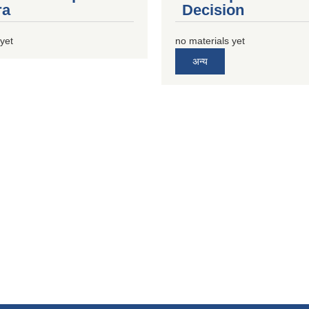
ra
Decision
 yet
no materials yet
अन्य