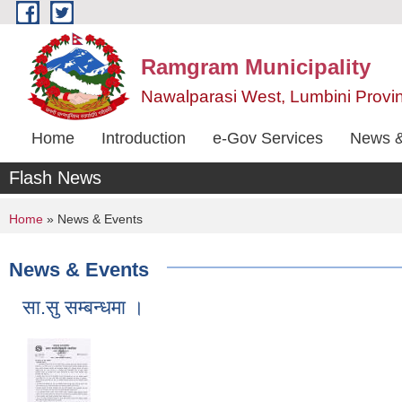
Skip to main content
Ramgram Municipality
Nawalparasi West, Lumbini Provi
Home
Introduction
e-Gov Services
News &
Flash News
You are here
Home
» News & Events
News & Events
सा.सु सम्बन्धमा ।