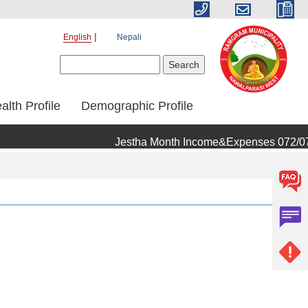
English
Nepali
Search form
Search
alth Profile
Demographic Profile
Jestha Month Income&Expenses 072/073