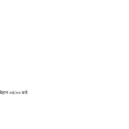
र बिहान ०७:०० बजे