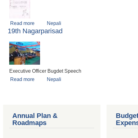
Read more
about Public Hearing
Nepali
19th Nagarparisad
Executive Officer Bugdet Speech
Read more
about 19th Nagarparisad
Nepali
Annual Plan &
Budget
Roadmaps
Expen