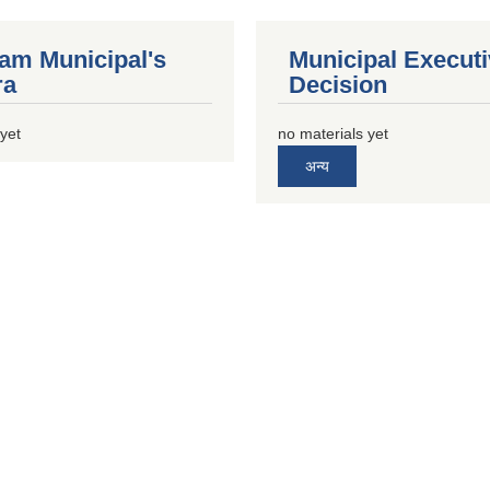
m Municipal's
Municipal Execut
ra
Decision
 yet
no materials yet
अन्य