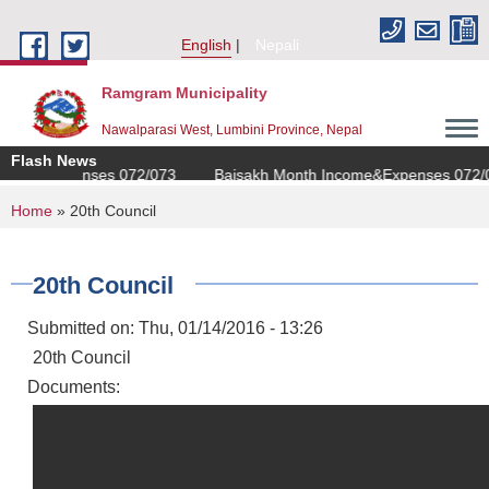
Skip to main content
English
Nepali
Ramgram Municipality
Nawalparasi West, Lumbini Province, Nepal
Flash News
come&Expenses 072/073
Baisakh Month Income&Expenses 072/0
You are here
Home
» 20th Council
20th Council
Submitted on:
Thu, 01/14/2016 - 13:26
20th Council
Documents: