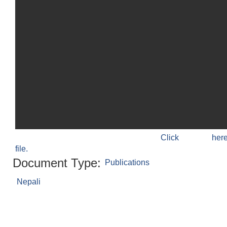
Click h
file.
Document Type:
Publications
Nepali