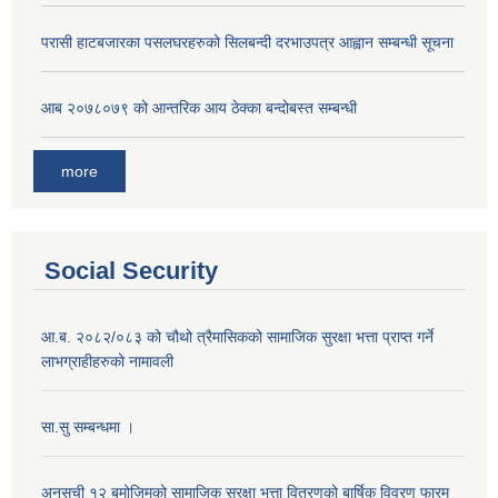
परासी हाटबजारका पसलघरहरुको सिलबन्दी दरभाउपत्र आह्वान सम्बन्धी सूचना
आ‍ब २०७८०७९ को आन्तरिक आय ठेक्का बन्दोबस्त सम्बन्धी
more
Social Security
आ.ब. २०८२/०८३ को चौथो त्रैमासिकको सामाजिक सुरक्षा भत्ता प्राप्त गर्ने
लाभग्राहीहरुको नामावली
सा.सु सम्बन्धमा ।
अनुसूची १२ बमोजिमको सामाजिक सुरक्षा भत्ता वितरणको बार्षिक विवरण फारम