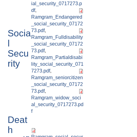
ial_security_0717273.p
df
,
Ramgram_Endangered
_social_security_07172
73.pdf
,
Socia
Ramgram_Fulldisability
l
_social_security_07172
73.pdf
,
Secu
Ramgram_Partialdisabi
rity
lity_social_security_071
7273.pdf
,
Ramgram_seniorcitizen
_social_security_07172
73.pdf
,
Ramgram_widow_soci
al_security_0717273.pd
f
Deat
h
Ramgram_social_secur