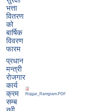
भत्ता
वितरण
को
बार्षिक
विवरण
फारम
प्रधान
मन्त्री
राेजगार
कार्य
क्रम
Rojgar_Ramgram.PDF
सम्ब
न्धी