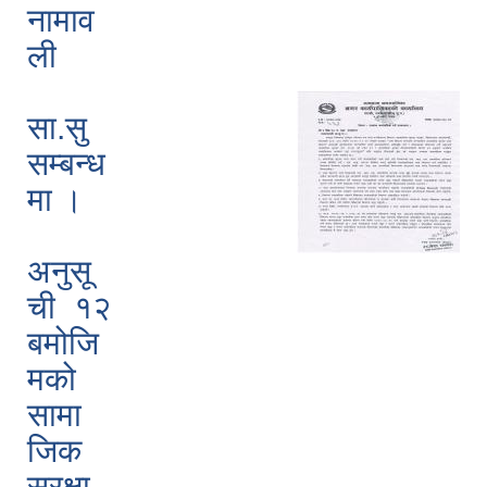
नामाव
ली
सा.सु
सम्बन्ध
मा ।
अनुसू
ची १२
बमोजि
मको
सामा
जिक
सुरक्षा