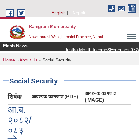
Skip to main content
English
Nepali
Ramgram Municipality
Nawalparasi West, Lumbini Province, Nepal
Flash News
Jestha Month Income&Expenses 072/0
You are here
Home
»
About Us
» Social Security
Social Security
आवश्यक कागजात
शिर्षक
आवश्यक कागजात (PDF)
(IMAGE)
आ.ब.
२०८२/
०८३