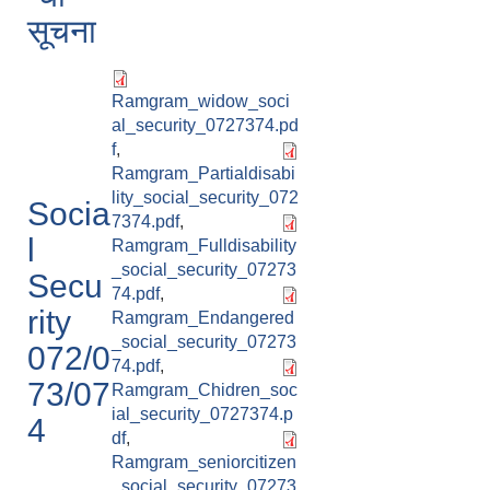
सूचना
Ramgram_widow_soci
al_security_0727374.pd
f
,
Ramgram_Partialdisabi
lity_social_security_072
Socia
7374.pdf
,
l
Ramgram_Fulldisability
_social_security_07273
Secu
74.pdf
,
rity
Ramgram_Endangered
_social_security_07273
072/0
74.pdf
,
73/07
Ramgram_Chidren_soc
ial_security_0727374.p
4
df
,
Ramgram_seniorcitizen
_social_security_07273