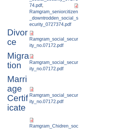
74.pdf
,
Ramgram_seniorcitizen
_downtrodden_social_s
ecurity_0727374.pdf
Divor
Ramgram_social_secur
ce
ity_no.07172.pdf
Migra
Ramgram_social_secur
tion
ity_no.07172.pdf
Marri
age
Ramgram_social_secur
Certif
ity_no.07172.pdf
icate
Ramgram_Chidren_soc