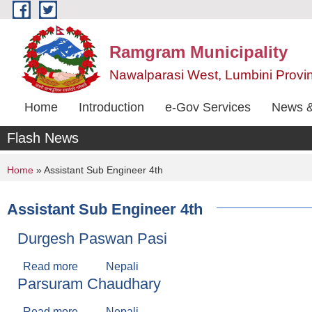
Skip to main content
Ramgram Municipality
Nawalparasi West, Lumbini Provi
Home
Introduction
e-Gov Services
News &
Flash News
You are here
Home
» Assistant Sub Engineer 4th
Assistant Sub Engineer 4th
Durgesh Paswan Pasi
Read more
about Durgesh Paswan Pasi
Nepali
Parsuram Chaudhary
Read more
about Parsuram Chaudhary
Nepali