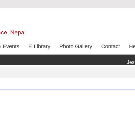
nce, Nepal
 Events
E-Library
Photo Gallery
Contact
He
Jesth