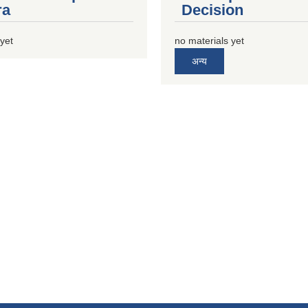
ra
Decision
 yet
no materials yet
अन्य