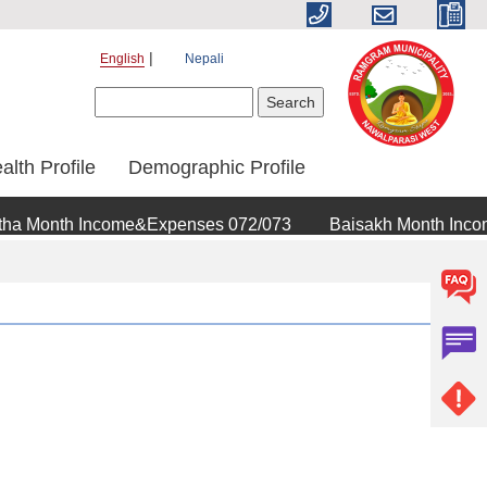
English
Nepali
Search form
Search
alth Profile
Demographic Profile
a Month Income&Expenses 072/073
Baisakh Month Incom