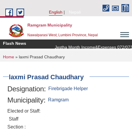
Skip to main content
English
Nepali
Ramgram Municipality
Nawalparasi West, Lumbini Province, Nepal
Flash News
Jestha Month Income&Expenses 072/073
You are here
Home
» laxmi Prasad Chaudhary
laxmi Prasad Chaudhary
Designation:
Firebrigade Helper
Municipality:
Ramgram
Elected or Staff:
Staff
Section :