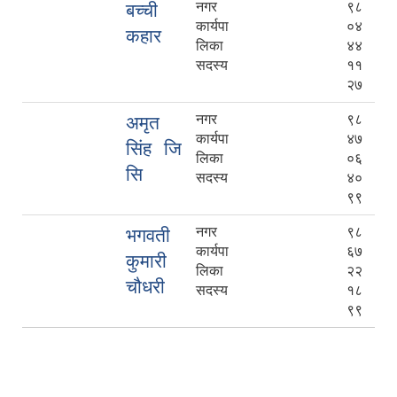
नगर
९८
बच्ची
कार्यपा
०४
कहार
लिका
४४
सदस्य
११
२७
नगर
९८
अमृत
कार्यपा
४७
सिंह जि
लिका
०६
सि
सदस्य
४०
९९
नगर
९८
भगवती
कार्यपा
६७
कुमारी
लिका
२२
चौधरी
सदस्य
१८
९९