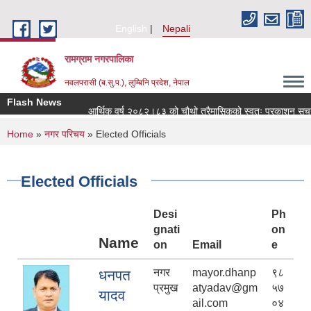
Skip to main content
English
Nepali
रामग्राम नगरपालिका
नवलपरासी (ब.सु.प.), लुम्बिनि प्रदेश, नेपाल
Flash News
आर्थिक वर्ष २०८२।८३ को चौथो त्रैमासिकको स्वतः प्रकाशन सूचना
You are here
Home
»
नगर परिचय
» Elected Officials
Elected Officials
Desi
Ph
gnati
on
Name
on
Email
e
नगर
mayor.dhanp
९८
धनपत
प्रमुख
atyadav@gm
५७
यादव
ail.com
०४