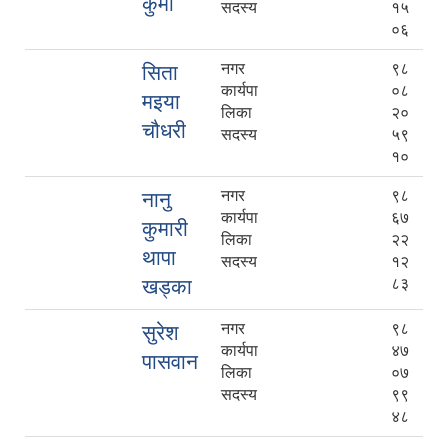
कुर्मी
सदस्य
१५
०६
नगर
९८
सिता
कार्यपा
०८
मइया
लिका
२०
चौधरी
सदस्य
५९
१०
नगर
९८
नानु
कार्यपा
६७
कुमारी
लिका
२२
थापा
सदस्य
१२
खड्का
८३
नगर
९८
सुरेश
कार्यपा
४७
पासवान
लिका
०७
सदस्य
९९
४८