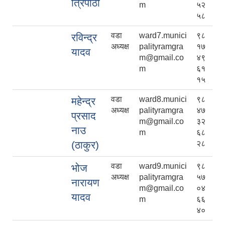
त्रिपाठी
m
५२
५८
वडा
ward7.munici
९८
रविन्द्र
अध्यक्ष
palityramgra
१७
यादव
m@gmail.co
४९
m
६१
१५
वडा
ward8.munici
९८
महेन्द्र
अध्यक्ष
palityramgra
४७
प्रसाद
m@gmail.co
३२
नाउ
m
६८
(ठाकुर)
२८
वडा
ward9.munici
९८
भोज
अध्यक्ष
palityramgra
५७
नारायण
m@gmail.co
०४
यादव
m
६६
४०