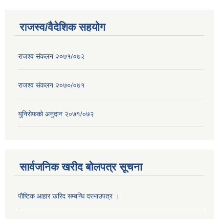
राजस्व/वैदेशिक सहयोग
राजश्व संकलन २०७१/०७२
राजश्व संकलन २०७०/०७१
युनिसेफको अनुदान २०७१/०७२
सार्वजनिक खरीद बोलपत्र सूचना
पौष्टिक आहार खरिद सम्बन्धि दरभाउपत्र ।