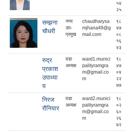
५४
२५
नगर
chaudharysa
९८
सम्झना
उप-
mjhana49@g
४७
चौधरी
प्रमुख
mail.com
०८
१६
४३
वडा
ward1.munici
९८
रुद्र
अध्यक्ष
palityramgra
४७
प्रकाश
m@gmail.co
०४
उपाध्या
m
२२
य
७७
वडा
ward2.munici
९८
निरज
अध्यक्ष
palityramgra
०२
रौनियार
m@gmail.co
६०
m
२६
७२