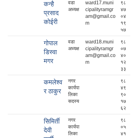
वडा
ward17.muni
९८
कन्है
अध्यक्ष
cipalityramgr
४७
प्रसाद
am@gmail.co
०४
कोईरी
m
१९
५७
वडा
ward18.muni
९८
गोपाल
अध्यक्ष
cipalityramgr
०७
डिस्वा
am@gmail.co
४०
मगर
m
१२
३३
नगर
९८
कमलेश्व
कार्यपा
४९
र ठाकुर
लिका
९०
सदस्य
१७
६२
नगर
९८
सिमिर्ती
कार्यपा
०५
देवी
लिका
४१