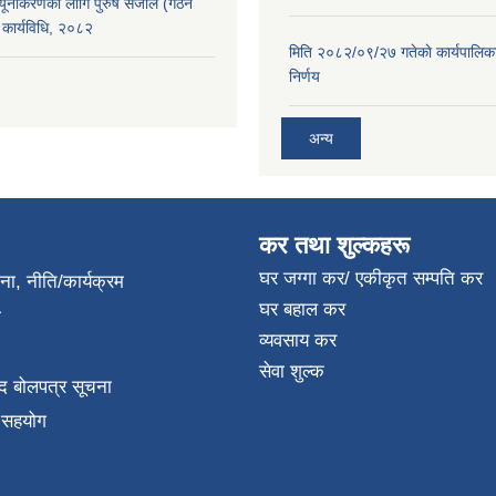
न्यूनीकरणका लागि पुरुष संजाल (गठन
कार्यविधि, २०८२
मिति २०८२/०९/२७ गतेकाे कार्यपालिक
निर्णय
अन्य
कर तथा शुल्कहरू
घर जग्गा कर/ एकीकृत सम्पति कर
जना, नीति/कार्यक्रम
घर बहाल कर
ा
व्यवसाय कर
सेवा शुल्क
द बोलपत्र सूचना
क सहयोग