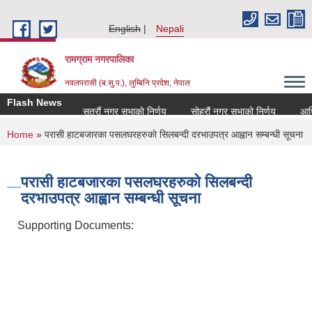
Skip to main content
English
Nepali
रामग्राम नगरपालिका
नवलपरासी (ब.सु.प.), लुम्बिनि प्रदेश, नेपाल
Flash News
सत्रौं नगर सभाको निर्णय
सोह्रौं नगर सभाको निर्णय
आर्थि
You are here
Home
» परासी हाटबजारका पसलघरहरुकाे सिलबन्दी दरभाउपत्र आह्वान सम्बन्धी सूचना
परासी हाटबजारका पसलघरहरुकाे सिलबन्दी
दरभाउपत्र आह्वान सम्बन्धी सूचना
Supporting Documents: