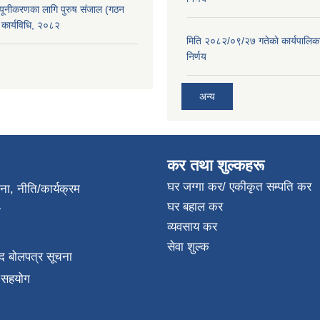
न्यूनीकरणका लागि पुरुष संजाल (गठन
कार्यविधि, २०८२
मिति २०८२/०९/२७ गतेकाे कार्यपालिक
निर्णय
अन्य
कर तथा शुल्कहरू
घर जग्गा कर/ एकीकृत सम्पति कर
जना, नीति/कार्यक्रम
घर बहाल कर
ा
व्यवसाय कर
सेवा शुल्क
द बोलपत्र सूचना
क सहयोग