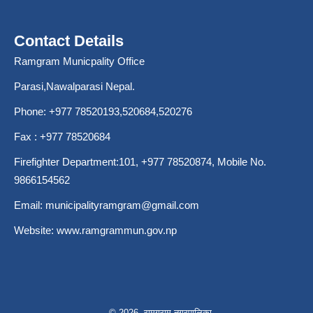
Contact Details
Ramgram Municpality Office
Parasi,Nawalparasi Nepal.
Phone:
+977 78520193
,520684,520276
Fax : +977 78520684
Firefighter Department:101,
+977 78520874
, Mobile No.
9866154562
Email:
municipalityramgram@gmail.com
Website:
www.ramgrammun.gov.np
© 2026 रामग्राम नगरपालिका