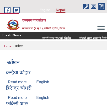
Skip to main content
English
Nepali
रामग्राम नगरपालिका
नवलपरासी (ब.सु.प.), लुम्बिनि प्रदेश, नेपाल
Flash News
सत्रौं नगर सभाको निर्णय
सोह्रौं नगर सभाको निर्णय
You are here
Home
» बर्तमान
बर्तमान
कन्हैया कोहार
Read more
about कन्हैया कोहार
English
हिरेन्द्र चौधरी
Read more
about हिरेन्द्र चौधरी
English
फकिरी थारु