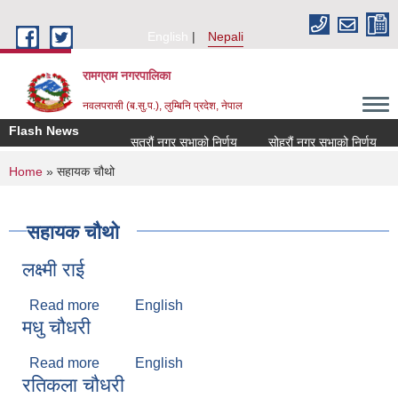
Skip to main content
English
Nepali
रामग्राम नगरपालिका
नवलपरासी (ब.सु.प.), लुम्बिनि प्रदेश, नेपाल
Flash News
सत्रौं नगर सभाको निर्णय
सोह्रौं नगर सभाको निर्णय
You are here
Home
» सहायक चौथो
सहायक चौथो
लक्ष्मी राई
Read more
about लक्ष्मी राई
English
मधु चौधरी
Read more
about मधु चौधरी
English
रतिकला चौधरी