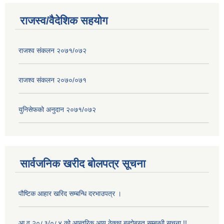
राजस्व/वैदेशिक सहयोग
राजश्व संकलन २०७१/०७२
राजश्व संकलन २०७०/०७१
युनिसेफको अनुदान २०७१/०७२
सार्वजनिक खरीद बोलपत्र सूचना
पौष्टिक आहार खरिद सम्बन्धि दरभाउपत्र ।
आ.व.२०८३/०८४ को आन्तरिक आय ठेक्का बन्दोबस्त सम्बन्धी सूचना !!